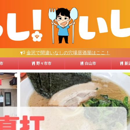
金沢で間違いなしの穴場居酒屋はここ！
市
野々市市
白山市
新