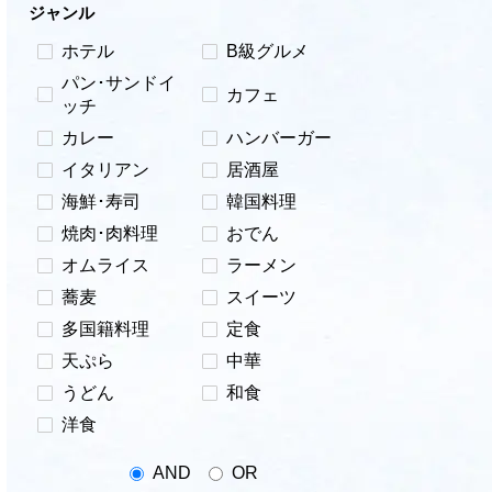
ジャンル
ホテル
B級グルメ
パン･サンドイ
カフェ
ッチ
カレー
ハンバーガー
イタリアン
居酒屋
海鮮･寿司
韓国料理
焼肉･肉料理
おでん
オムライス
ラーメン
蕎麦
スイーツ
多国籍料理
定食
天ぷら
中華
うどん
和食
洋食
AND
OR