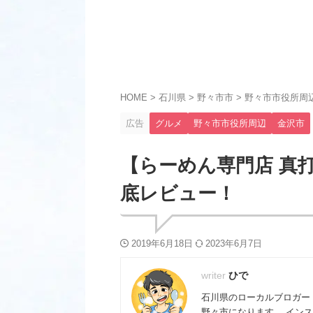
HOME
>
石川県
>
野々市市
>
野々市市役所周
広告
グルメ
野々市市役所周辺
金沢市
【らーめん専門店 真
底レビュー！
2019年6月18日
2023年6月7日
ひで
石川県のローカルブロガー
野々市になります。 インス