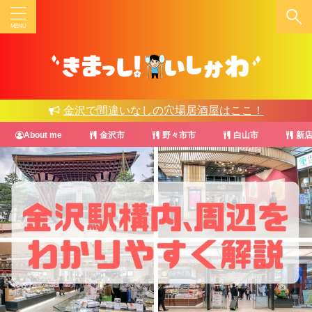
店名を入力
石川県
金沢で間違いなしの穴場居酒屋はここ！
金沢市
野々市市
About me
金沢市
野々市市
白山市
新店
白山市
ジャンル
ホテル
B級グルメ
パン･サンドイッチ
カフェ
カレー
ハンバーガー
イタリアン
居酒屋
海鮮･寿司
韓国料理
焼肉･肉料理
おでん