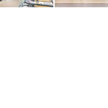
オムライス
ラーメン
蕎麦
スイーツ
多国籍料理
定食
天ぷら
中華
うどん
和食
洋食
AND
OR
検索