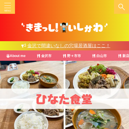
店名を入力
石川県
金沢で間違いなしの穴場居酒屋はここ！
金沢市
野々市市
About me
金沢市
野々市市
白山市
新店
白山市
ジャンル
ホテル
B級グルメ
パン･サンドイッチ
カフェ
カレー
ハンバーガー
イタリアン
居酒屋
海鮮･寿司
韓国料理
焼肉･肉料理
おでん