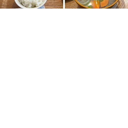
オムライス
ラーメン
蕎麦
スイーツ
多国籍料理
定食
天ぷら
中華
うどん
和食
洋食
AND
OR
検索