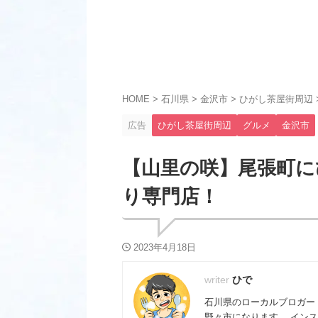
HOME
>
石川県
>
金沢市
>
ひがし茶屋街周辺
広告
ひがし茶屋街周辺
グルメ
金沢市
【山里の咲】尾張町に
り専門店！
2023年4月18日
ひで
石川県のローカルブロガー
野々市になります。 インス