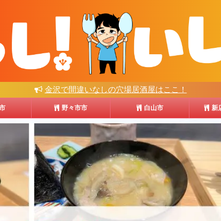
金沢で間違いなしの穴場居酒屋はここ！
市
野々市市
白山市
新