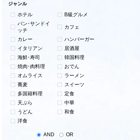
ジャンル
ホテル
B級グルメ
パン･サンドイ
カフェ
ッチ
カレー
ハンバーガー
イタリアン
居酒屋
海鮮･寿司
韓国料理
焼肉･肉料理
おでん
オムライス
ラーメン
蕎麦
スイーツ
多国籍料理
定食
天ぷら
中華
うどん
和食
洋食
AND
OR